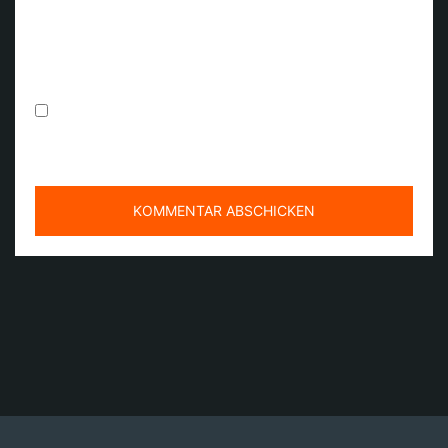
Browser für meinen nächsten Kommentar
speichern.
Benachrichtige mich über neue Beiträge via E-
Mail.