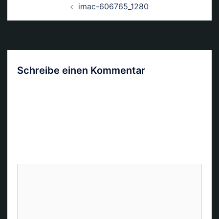
imac-606765_1280
Navigation
Schreibe einen Kommentar
Deine E-Mail-Adresse wird nicht veröffentlicht.
Erforderliche Felder sind mit
*
markiert
Kommentar
*